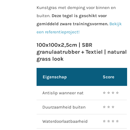
Kunstgras met demping voor binnen en
buiten.
Deze tegel is geschikt voor
gemiddeld zware trainingsvormen.
Bekijk
een referentieproject!
100x100x2,5cm | SBR
granulaatrubber + Textiel | natural
grass look
Eigenschap
Score
Antislip wanneer nat
⭐️ ⭐️ ⭐️ ⭐️
Duurzaamheid buiten
⭐️ ⭐️ ⭐️
Waterdoorlaatbaarheid
⭐️ ⭐️ ⭐️ ⭐️