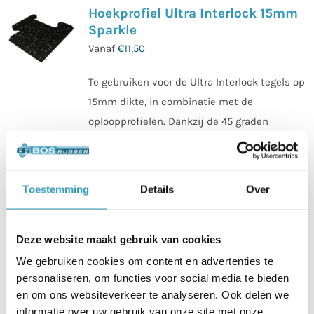
Hoekprofiel Ultra Interlock 15mm
Sparkle
Vanaf
€
11,50
Te gebruiken voor de Ultra Interlock tegels op
15mm dikte, in combinatie met de
oploopprofielen. Dankzij de 45 graden
facetrand bieden deze rolstoelvriendelijke
oploopprofielen een strakke comfortabele
op-/afstap van en naar de sportvloer.
Toestemming
Details
Over
Mooie afwerking, makkelijke opstap.
Gezien de profielen middels het bewezen
interlock systeem worden bevestigd, hoeven
Deze website maakt gebruik van cookies
deze profielen niet verlijmd te worden. Voor
We gebruiken cookies om content en advertenties te
personaliseren, om functies voor social media te bieden
extra stevigheid zou het profiel in
en om ons websiteverkeer te analyseren. Ook delen we
combinatie met tape bevestigd kunnen
informatie over uw gebruik van onze site met onze