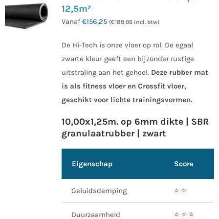
12,5m²
Vanaf
€
156,25
(
€
189,06
incl. btw)
De Hi-Tech is onze vloer op rol. De egaal
zwarte kleur geeft een bijzonder rustige
uitstraling aan het geheel.
Deze rubber mat
is als fitness vloer en Crossfit vloer,
geschikt voor lichte trainingsvormen.
10,00x1,25m. op 6mm dikte | SBR
granulaatrubber | zwart
Eigenschap
Score
Geluidsdemping
⭐️ ⭐️
Duurzaamheid
⭐️ ⭐️ ⭐️