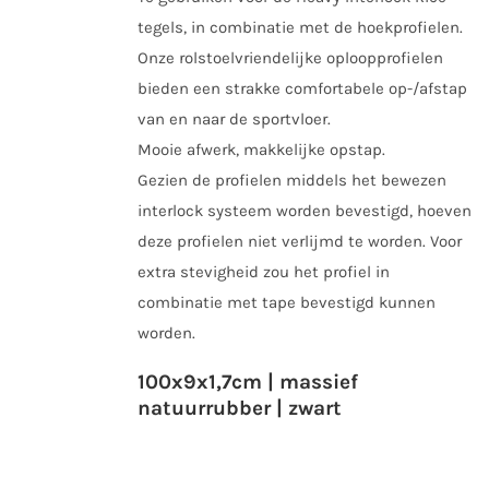
gekozen
tegels, in combinatie met de hoekprofielen.
worden
Onze rolstoelvriendelijke oploopprofielen
op
bieden een strakke comfortabele op-/afstap
de
van en naar de sportvloer.
productpagina
Mooie afwerk, makkelijke opstap.
Gezien de profielen middels het bewezen
interlock systeem worden bevestigd, hoeven
deze profielen niet verlijmd te worden. Voor
extra stevigheid zou het profiel in
combinatie met tape bevestigd kunnen
worden.
100x9x1,7cm | massief
natuurrubber | zwart