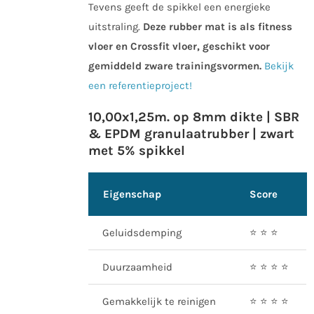
Tevens geeft de spikkel een energieke
uitstraling.
Deze rubber mat is als fitness
vloer en Crossfit vloer, geschikt voor
gemiddeld zware trainingsvormen.
Bekijk
een referentieproject!
10,00x1,25m. op 8mm dikte | SBR
& EPDM granulaatrubber | zwart
met 5% spikkel
Eigenschap
Score
Geluidsdemping
⭐️ ⭐️ ⭐️
Duurzaamheid
⭐️ ⭐️ ⭐️ ⭐️
Gemakkelijk te reinigen
⭐️ ⭐️ ⭐️ ⭐️