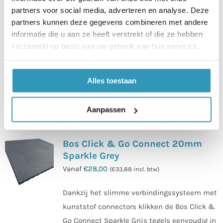
worden.
partners voor social media, adverteren en analyse. Deze
partners kunnen deze gegevens combineren met andere
20x23x1,5cm | SBR & EPDM
informatie die u aan ze heeft verstrekt of die ze hebben
granulaatrubber | met facetrand |
verzameld op basis van uw gebruik van hun services.
zwart met 5% spikkel
Beschikbare sparkle kleuren : blauw | grijs
Alles toestaan
Dit
product
Aanpassen
heeft
meerdere
Bos Click & Go Connect 20mm
variaties.
Sparkle Grey
Deze
Vanaf
€
28,00
(
€
33,88
incl. btw)
optie
kan
Dankzij het slimme verbindingssysteem met
gekozen
kunststof connectors klikken de Bos Click &
worden
Go Connect Sparkle Grijs tegels eenvoudig in