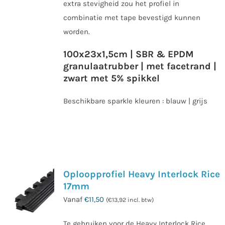
extra stevigheid zou het profiel in
combinatie met tape bevestigd kunnen
worden.
100x23x1,5cm | SBR & EPDM
granulaatrubber | met facetrand |
zwart met 5% spikkel
Beschikbare sparkle kleuren : blauw | grijs
Dit
product
heeft
meerdere
Oploopprofiel Heavy Interlock Rice
variaties.
17mm
Deze
Vanaf
€
11,50
(
€
13,92
incl. btw)
optie
kan
Te gebruiken voor de Heavy Interlock Rice