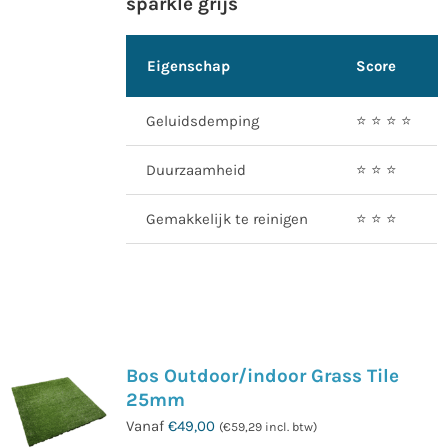
sparkle grijs
Eigenschap
Score
Geluidsdemping
⭐️ ⭐️ ⭐️ ⭐️
Duurzaamheid
⭐️ ⭐️ ⭐️
Gemakkelijk te reinigen
⭐️ ⭐️ ⭐️
Bos Outdoor/indoor Grass Tile
25mm
Vanaf
€
49,00
(
€
59,29
incl. btw)