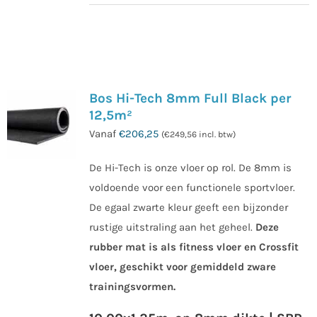
Dit
product
heeft
meerdere
Bos Hi-Tech 8mm Full Black per
variaties.
12,5m²
Deze
Vanaf
€
206,25
(
€
249,56
incl. btw)
optie
kan
De Hi-Tech is onze vloer op rol. De 8mm is
gekozen
voldoende voor een functionele sportvloer.
worden
De egaal zwarte kleur geeft een bijzonder
op
rustige uitstraling aan het geheel.
Deze
de
rubber mat is als fitness vloer en Crossfit
productpagina
vloer, geschikt voor gemiddeld zware
trainingsvormen.