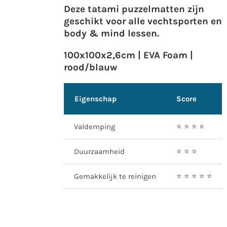
Deze tatami puzzelmatten zijn
geschikt voor alle vechtsporten en
body & mind lessen.
100x100x2,6cm | EVA Foam |
rood/blauw
Eigenschap
Score
Valdemping
⭐️ ⭐️ ⭐️ ⭐️
Duurzaamheid
⭐️ ⭐️ ⭐️
Gemakkelijk te reinigen
⭐️ ⭐️ ⭐️ ⭐️ ⭐️