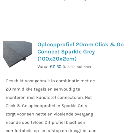
Dit
product
heeft
meerdere
Oploopprofiel 20mm Click & Go
variaties.
Connect Sparkle Grey
Deze
(100x20x2cm)
optie
Vanaf
€
11,50
(
€
13,92
incl. btw)
kan
Geschikt voor gebruik in combinatie met de
gekozen
20 mm dikke tegels en eenvoudig te
worden
monteren met kunststof connectoren. Het
op
Click & Go oploopprofiel in Sparkle Grijs
de
zorgt voor een nette en vloeiende overgang
productpagina
naar de sportvloer. Dit profiel biedt een
comfortabele op- en afstap en draagt bij aan