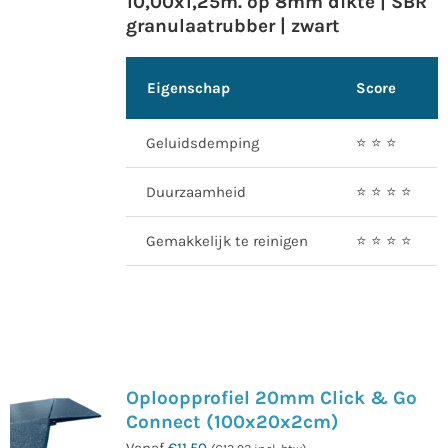
10,00x1,25m. op 8mm dikte | SBR
granulaatrubber | zwart
Eigenschap
Score
Geluidsdemping
⭐️ ⭐️ ⭐️
Duurzaamheid
⭐️ ⭐️ ⭐️ ⭐️
Gemakkelijk te reinigen
⭐️ ⭐️ ⭐️ ⭐️
Oploopprofiel 20mm Click & Go
Connect (100x20x2cm)
Vanaf
€
11,50