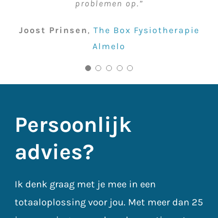
problemen op.”
Armand Noordzee
Crossfit Resurface
hoorden… helemaal niets. Echt een
topkwaliteit.”
Esther Jongbloed
Esther SuperFit
eurekamoment!”
Joost Prinsen
,
The Box Fysiotherapie
Burak Ozyurek
PT Arnhem
Almelo
Marvin Michel
Vondelgym
Persoonlijk
advies?
Ik denk graag met je mee in een
totaaloplossing voor jou. Met meer dan 25