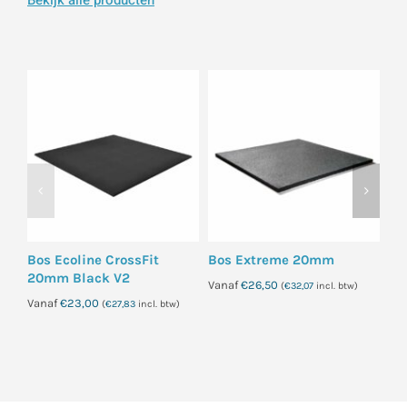
Bos Ecoline CrossFit
Bos Extreme 20mm
Bo
20mm Black V2
4
Vanaf
€
26,50
(
€
32,07
incl. btw)
Vanaf
€
23,00
Va
(
€
27,83
incl. btw)