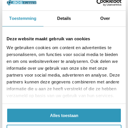
kiezen van de
juiste vloer.
Toestemming
Details
Over
Deze website maakt gebruik van cookies
De keuze tussen de dikte hangt af van het type pand
We gebruiken cookies om content en advertenties te
waar je gevestigd bent én de activiteiten die je zult
personaliseren, om functies voor social media te bieden
ondernemen. Zit je op een verdieping of in een ruimte
en om ons websiteverkeer te analyseren. Ook delen we
met buren, adviseren wij altijd de 43mm dik te nemen.
informatie over uw gebruik van onze site met onze
Deze is speciaal ontworpen voor een hogere trilling
partners voor social media, adverteren en analyse. Deze
absorptie, terwijl de mat wel stug genoeg blijft voor een
partners kunnen deze gegevens combineren met andere
informatie die u aan ze heeft verstrekt of die ze hebben
hoog trainings- comfort en duurzaamheid. Voor cardio
verzameld op basis van uw gebruik van hun services.
zal 6 of 8mm al volstaan.
Vaak hoor je dat de hardheid van de persing, de
Alles toestaan
duurzaamheid bepaald. Echter geeft een hogere persing
en lagere bindfactor van het bindmiddel. Dit kan leiden