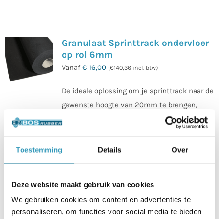
Granulaat Sprinttrack ondervloer
op rol 6mm
Vanaf
€
116,00
(
€
140,36
incl. btw)
De ideale oplossing om je sprinttrack naar de
gewenste hoogte van 20mm te brengen,
zonder dat de ondervloer zichtbaar is. Deze
rolvloer is geperst uit granulaatrubber, wat
zorgt voor een uitstekende demping en
Toestemming
Details
Over
stabiliteit. De ondervloer is eenvoudig te
installeren en biedt een betrouwbare
Deze website maakt gebruik van cookies
ondergrond voor verschillende
We gebruiken cookies om content en advertenties te
sporttoepassingen.
personaliseren, om functies voor social media te bieden