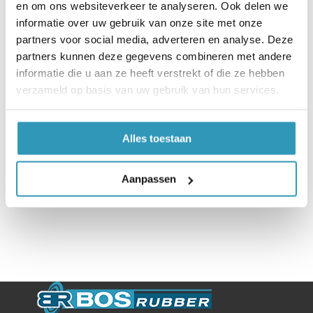
en om ons websiteverkeer te analyseren. Ook delen we
10m x 1,0m | Granulaatrubber | Zwart | 6mm
informatie over uw gebruik van onze site met onze
dik
partners voor social media, adverteren en analyse. Deze
partners kunnen deze gegevens combineren met andere
informatie die u aan ze heeft verstrekt of die ze hebben
verzameld op basis van uw gebruik van hun services.
Alles toestaan
Aanpassen