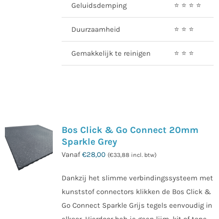
Geluidsdemping
⭐️ ⭐️ ⭐️ ⭐️
Duurzaamheid
⭐️ ⭐️ ⭐️
Gemakkelijk te reinigen
⭐️ ⭐️ ⭐️
Bos Click & Go Connect 20mm
Sparkle Grey
Vanaf
€
28,00
(
€
33,88
incl. btw)
Dankzij het slimme verbindingssysteem met
kunststof connectors klikken de Bos Click &
Go Connect Sparkle Grijs tegels eenvoudig in
elkaar. Hierdoor heb je geen lijm, kit of tape