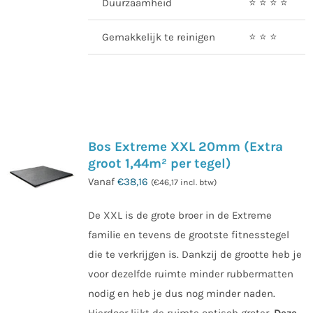
Duurzaamheid
⭐️ ⭐️ ⭐️ ⭐️
Gemakkelijk te reinigen
⭐️ ⭐️ ⭐️
Bos Extreme XXL 20mm (Extra
groot 1,44m² per tegel)
Vanaf
€
38,16
(
€
46,17
incl. btw)
De XXL is de grote broer in de Extreme
familie en tevens de grootste fitnesstegel
die te verkrijgen is. Dankzij de grootte heb je
voor dezelfde ruimte minder rubbermatten
nodig en heb je dus nog minder naden.
Hierdoor lijkt de ruimte optisch groter.
Deze