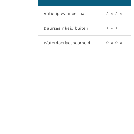
Antislip wanneer nat
⭐️ ⭐️ ⭐️ ⭐️
Duurzaamheid buiten
⭐️ ⭐️ ⭐️
Waterdoorlaatbaarheid
⭐️ ⭐️ ⭐️ ⭐️