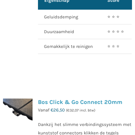
Eigenschap
Score
Geluidsdemping
⭐️ ⭐️ ⭐️
Duurzaamheid
⭐️ ⭐️ ⭐️ ⭐️
Gemakkelijk te reinigen
⭐️ ⭐️ ⭐️
Bos Click & Go Connect 20mm
Vanaf
€
26,50
(
€
32,07
incl. btw)
Dankzij het slimme verbindingssysteem met
kunststof connectors klikken de tegels