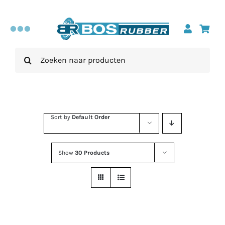
Skip
to
Toggle
content
Search
Navigation
Sportvloeren
for:
Afwerkprofielen
Sort by
Default Order
Accessoires
Show
30 Products
Inspiratie
Over ons