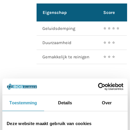
Eigenschap
Score
Geluidsdemping
⭐️ ⭐️ ⭐️ ⭐️
Duurzaamheid
⭐️ ⭐️ ⭐️
Gemakkelijk te reinigen
⭐️ ⭐️ ⭐️
Bos Extreme 20mm Grey
Toestemming
Details
Over
Vanaf
€
33,50
(
€
40,54
incl. btw)
Deze website maakt gebruik van cookies
Dit is de grijze uitvoering van de Extreme