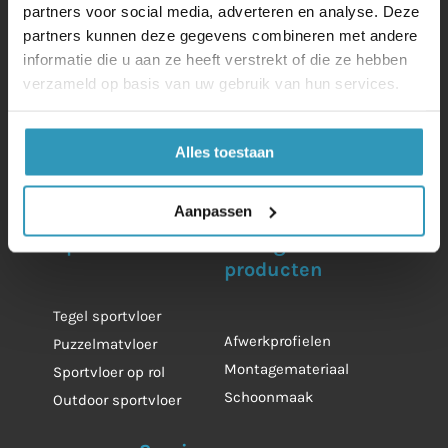
partners voor social media, adverteren en analyse. Deze
Schagerbrug
partners kunnen deze gegevens combineren met andere
informatie die u aan ze heeft verstrekt of die ze hebben
(+31) 224-571468
verzameld op basis van uw gebruik van hun services.
info@bosrubber.nl
Alles toestaan
Aanpassen
Sportvloeren
Overige
producten
Tegel sportvloer
Afwerkprofielen
Puzzelmatvloer
Montagemateriaal
Sportvloer op rol
Schoonmaak
Outdoor sportvloer