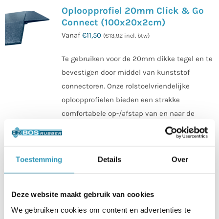
Oploopprofiel 20mm Click & Go
Connect (100x20x2cm)
Vanaf
€
11,50
(
€
13,92
incl. btw)
Te gebruiken voor de 20mm dikke tegel en te
bevestigen door middel van kunststof
connectoren. Onze rolstoelvriendelijke
oploopprofielen bieden een strakke
comfortabele op-/afstap van en naar de
sportvloer.
Mooie afwerking, makkelijke opstap.
Toestemming
Details
Over
100x20x2cm | SBR
granulaatrubber | zwart
Deze website maakt gebruik van cookies
We gebruiken cookies om content en advertenties te