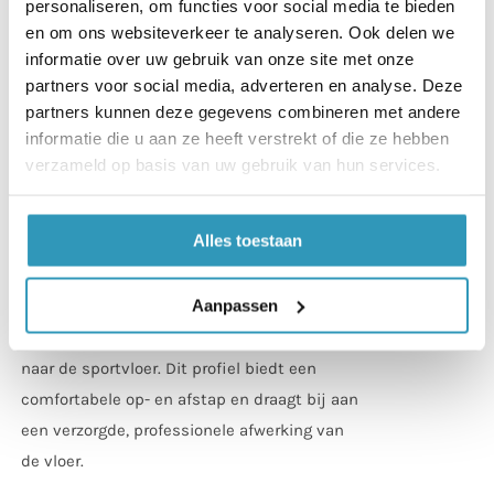
personaliseren, om functies voor social media te bieden
en om ons websiteverkeer te analyseren. Ook delen we
informatie over uw gebruik van onze site met onze
Oploopprofiel 20mm Click & Go
partners voor social media, adverteren en analyse. Deze
Connect Sparkle Grey
partners kunnen deze gegevens combineren met andere
(100x20x2cm)
informatie die u aan ze heeft verstrekt of die ze hebben
Vanaf
€
11,50
(
€
13,92
incl. btw)
verzameld op basis van uw gebruik van hun services.
Geschikt voor gebruik in combinatie met de
Alles toestaan
20 mm dikke tegels en eenvoudig te
monteren met kunststof connectoren. Het
Aanpassen
Click & Go oploopprofiel in Sparkle Grijs
zorgt voor een nette en vloeiende overgang
naar de sportvloer. Dit profiel biedt een
comfortabele op- en afstap en draagt bij aan
een verzorgde, professionele afwerking van
de vloer.