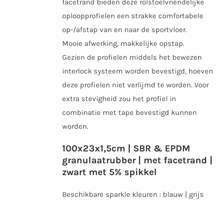
facetrand bieden deze rolstoelvriendelijke
oploopprofielen een strakke comfortabele
op-/afstap van en naar de sportvloer.
Mooie afwerking, makkelijke opstap.
Gezien de profielen middels het bewezen
interlock systeem worden bevestigd, hoeven
deze profielen niet verlijmd te worden. Voor
extra stevigheid zou het profiel in
combinatie met tape bevestigd kunnen
worden.
100x23x1,5cm | SBR & EPDM
granulaatrubber | met facetrand |
zwart met 5% spikkel
Beschikbare sparkle kleuren : blauw | grijs
Dit