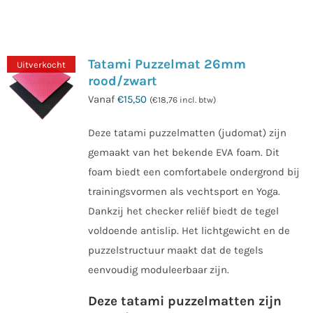
product
heeft
meerdere
Tatami Puzzelmat 26mm
Uitverkocht
variaties.
rood/zwart
Deze
Vanaf
€
15,50
(
€
18,76
incl. btw)
optie
kan
Deze tatami puzzelmatten (judomat) zijn
gekozen
gemaakt van het bekende EVA foam. Dit
worden
foam biedt een comfortabele ondergrond bij
op
trainingsvormen als vechtsport en Yoga.
de
Dankzij het checker reliëf biedt de tegel
productpagina
voldoende antislip. Het lichtgewicht en de
puzzelstructuur maakt dat de tegels
eenvoudig moduleerbaar zijn.
Deze tatami puzzelmatten zijn