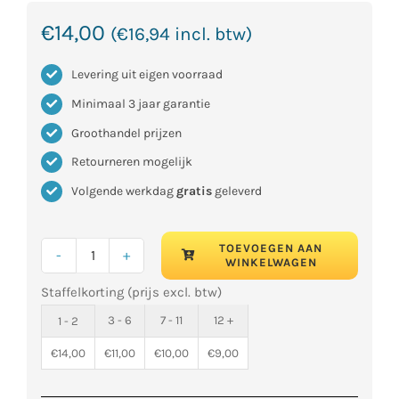
€
14,00
(
€
16,94
incl. btw)
Levering uit eigen voorraad
Minimaal 3 jaar garantie
Groothandel prijzen
Retourneren mogelijk
Volgende werkdag
gratis
geleverd
TOEVOEGEN AAN
WINKELWAGEN
Rubbervloer
Staffelkorting (prijs excl. btw)
lijm/kit
290ml.
3 - 6
7 - 11
12 +
1 - 2
zwart
€
14,00
€
11,00
€
10,00
€
9,00
aantal