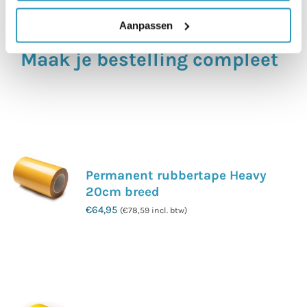
Aanpassen
Maak je bestelling compleet
Permanent rubbertape Heavy
20cm breed
€
64,95
(
€
78,59
incl. btw)