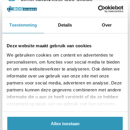
Altijd bereikbaar voor advies
Zo ben je zeker over je aankoop
Toestemming
Details
Over
Deze website maakt gebruik van cookies
We gebruiken cookies om content en advertenties te
personaliseren, om functies voor social media te bieden
en om ons websiteverkeer te analyseren. Ook delen we
Beschrijving
informatie over uw gebruik van onze site met onze
partners voor social media, adverteren en analyse. Deze
partners kunnen deze gegevens combineren met andere
Specificaties
informatie die u aan ze heeft verstrekt of die ze hebben
verzameld op basis van uw gebruik van hun services.
Download hier onze
datasheet.
Alles toestaan
Download hier het
veiligheidsblad.