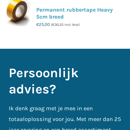
Permanent rubbertape Heavy
5cm breed
€
25,00
(
€
30,25
incl. btw)
Persoonlijk
advies?
Ik denk graag met je mee in een
totaaloplossing voor jou. Met meer dan 25
jaar ervaring en een breed assortiment