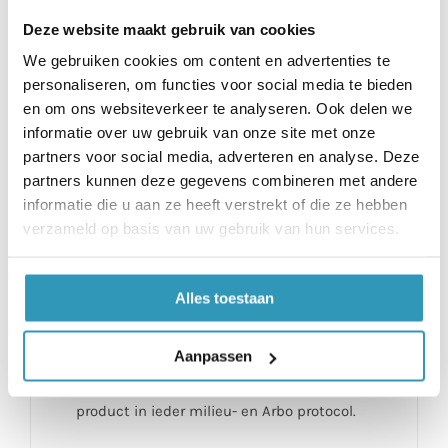
Deze website maakt gebruik van cookies
Bos Rubber Sport Floor Cleaner
We gebruiken cookies om content en advertenties te
De cleaner is een reiniger voor dagelijks
personaliseren, om functies voor social media te bieden
gebruik. De aanwezige geur neutralisering
en om ons websiteverkeer te analyseren. Ook delen we
wordt ondersteund door een scala aan
informatie over uw gebruik van onze site met onze
partners voor social media, adverteren en analyse. Deze
onschadelijke micro organismen en zorgt
partners kunnen deze gegevens combineren met andere
voor optimale reiniging. Verwijdert
informatie die u aan ze heeft verstrekt of die ze hebben
permanent hinderlijke geuren en heeft een
verzameld op basis van uw gebruik van hun services.
verfrissende werking. De unieke bacteriële
actie van het product werkt ook tussen de
Alles toestaan
schoonmaakbeurten door. Het zorgt er
zelfs voor dat na reiniging vervuiling tot
het minimum wordt beperkt. Door het
Aanpassen
ontbreken van P- en H- zinnen past dit
product in ieder milieu- en Arbo protocol.