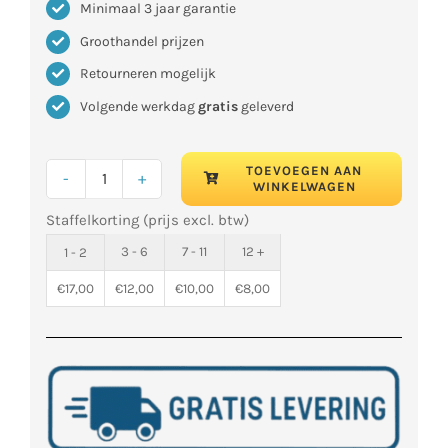
Minimaal 3 jaar garantie
Groothandel prijzen
Retourneren mogelijk
Volgende werkdag
gratis
geleverd
TOEVOEGEN AAN
WINKELWAGEN
Bos
Staffelkorting (prijs excl. btw)
Sport
Floor
3 - 6
7 - 11
12 +
1 - 2
Cleaner
€
17,00
€
12,00
€
10,00
€
8,00
aantal