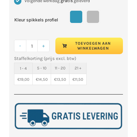
Volgende werkdag
gratis
geleverd
Kleur spikkels profiel

TOEVOEGEN AAN
WINKELWAGEN
Hoekprofiel
Staffelkorting (prijs excl. btw)
Ultra
Interlock
5 - 10
11 - 20
21 +
1 - 4
15mm
€
19,00
€
14,50
€
13,50
€
11,50
Sparkle
aantal