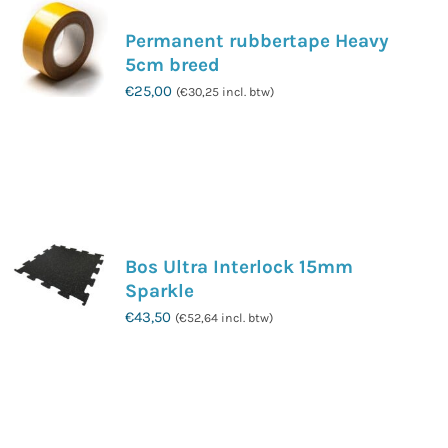
Permanent rubbertape Heavy
5cm breed
€
25,00
(
€
30,25
incl. btw)
Bos Ultra Interlock 15mm
Sparkle
€
43,50
(
€
52,64
incl. btw)
Dit
product
heeft
meerdere