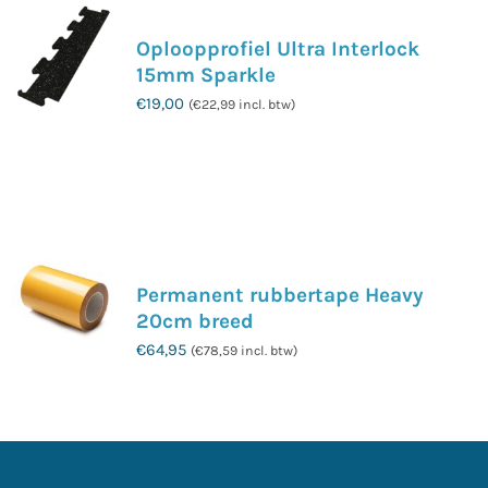
variaties.
Oploopprofiel Ultra Interlock
Deze
15mm Sparkle
optie
€
19,00
(
€
22,99
incl. btw)
kan
gekozen
Dit
worden
product
op
heeft
de
meerdere
productpagina
variaties.
Permanent rubbertape Heavy
Deze
20cm breed
optie
€
64,95
(
€
78,59
incl. btw)
kan
gekozen
worden
op