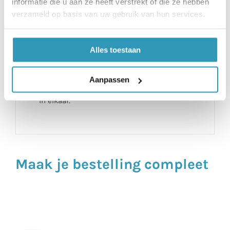
slechts aan één zijde te gebruiken. De
informatie die u aan ze heeft verstrekt of die ze hebben
verzameld op basis van uw gebruik van hun services.
puzzeltegels zijn aan beide
(bovenkant/onderkant) zijde te gebruiken.
Begin dus altijd eerst met de
Alles toestaan
afwerkprofielen, zodat je automatisch de
tegels met de goede kant naar boven legt.
Aanpassen
Deze passen namelijk enkel op één manier
in elkaar.
Maak je bestelling compleet