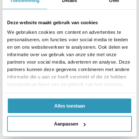
Toestemming
Details
Over
Deze website maakt gebruik van cookies
We gebruiken cookies om content en advertenties te
Permanent rubbertape Heavy
personaliseren, om functies voor social media te bieden
20cm breed
en om ons websiteverkeer te analyseren. Ook delen we
Vanaf
€
57,95
(
€
70,12
incl. btw)
informatie over uw gebruik van onze site met onze
partners voor social media, adverteren en analyse. Deze
Deze dubbelzijdige tape hebben wij speciaal
partners kunnen deze gegevens combineren met andere
laten ontwikkelen voor een permanente
informatie die u aan ze heeft verstrekt of die ze hebben
kleefkracht op rubber. Door de directe
verzameld op basis van uw gebruik van hun services.
kleefkracht, wordt elke installatieklus
gemakkelijk. Leverbaar in: 25meter lang en
Alles toestaan
20cm breed.
Aanpassen