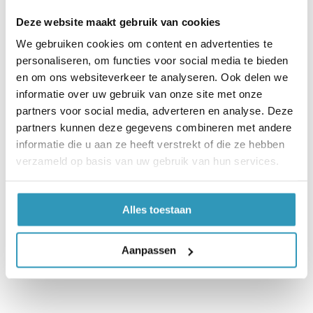
Mooie afwerk, makkelijke opstap.
Deze website maakt gebruik van cookies
Gezien de profielen middels het bewezen
We gebruiken cookies om content en advertenties te
interlock systeem worden bevestigd, hoeven
personaliseren, om functies voor social media te bieden
deze profielen niet verlijmd te worden. Voor
en om ons websiteverkeer te analyseren. Ook delen we
extra stevigheid zou het profiel in
informatie over uw gebruik van onze site met onze
combinatie met tape bevestigd kunnen
partners voor social media, adverteren en analyse. Deze
worden.
partners kunnen deze gegevens combineren met andere
informatie die u aan ze heeft verstrekt of die ze hebben
100x9x1,7cm | massief
verzameld op basis van uw gebruik van hun services.
natuurrubber | zwart
Alles toestaan
Aanpassen