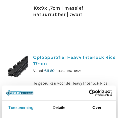
10x9x1,7cm | massief
natuurrubber | zwart
Oploopprofiel Heavy Interlock Rice
17mm
Vanaf
€
11,50
(
€
13,92
incl. btw)
Te gebruiken voor de Heavy Interlock Rice
tegels, in combinatie met de hoekprofielen.
Onze rolstoelvriendelijke oploopprofielen
bieden een strakke comfortabele op-/afstap
Toestemming
Details
Over
van en naar de sportvloer.