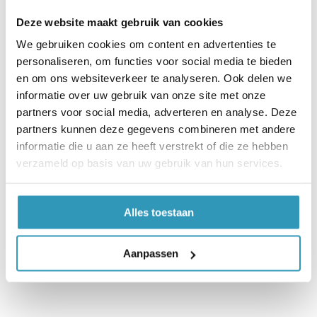
Mooie afwerk, makkelijke opstap.
Deze website maakt gebruik van cookies
Gezien de profielen middels het bewezen
We gebruiken cookies om content en advertenties te
interlock systeem worden bevestigd, hoeven
personaliseren, om functies voor social media te bieden
deze profielen niet verlijmd te worden. Voor
en om ons websiteverkeer te analyseren. Ook delen we
extra stevigheid zou het profiel in
informatie over uw gebruik van onze site met onze
combinatie met tape bevestigd kunnen
partners voor social media, adverteren en analyse. Deze
worden.
partners kunnen deze gegevens combineren met andere
informatie die u aan ze heeft verstrekt of die ze hebben
100x9x1,7cm | massief
verzameld op basis van uw gebruik van hun services.
natuurrubber | zwart
Alles toestaan
Aanpassen