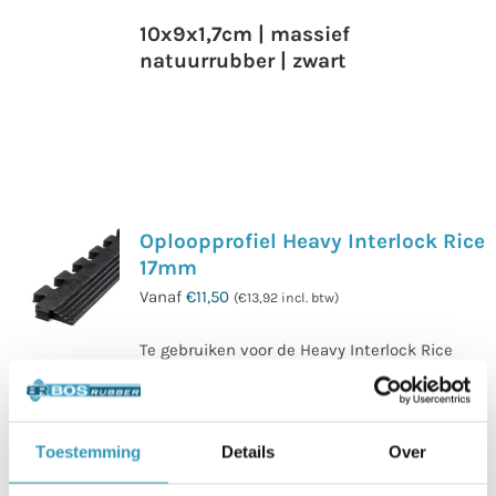
10x9x1,7cm | massief
natuurrubber | zwart
Oploopprofiel Heavy Interlock Rice
17mm
Vanaf
€
11,50
(
€
13,92
incl. btw)
Te gebruiken voor de Heavy Interlock Rice
tegels, in combinatie met de hoekprofielen.
Onze rolstoelvriendelijke oploopprofielen
bieden een strakke comfortabele op-/afstap
Toestemming
Details
Over
van en naar de sportvloer.