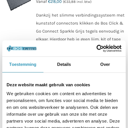
Vanaf
€
28,00
(
€
33,88
incl. btw)
Dankzij het slimme verbindingssysteem met
kunststof connectors klikken de Bos Click &
Go Connect Sparkle Grijs tegels eenvoudig in
elkaar. Hierdoor heb je geen lijm, kit of tape
nodig, wat de installatie snel en toegankelijk
maakt — ook als je minder ervaring hebt of
alleen werkt. De noppenstructuur aan de
Toestemming
Details
Over
onderzijde zorgt voor goede geluidsdemping
en effectieve schokabsorptie. Dit maakt deze
Deze website maakt gebruik van cookies
tegel zeer geschikt voor middelzware
We gebruiken cookies om content en advertenties te
trainingsvormen. Daarnaast is ook de Sparkle
personaliseren, om functies voor social media te bieden
Grijs uitvoering geschikt voor binnen- als
en om ons websiteverkeer te analyseren. Ook delen we
buitengebruik en vormt het een uitstekende
informatie over uw gebruik van onze site met onze
keuze voor home gyms, commerciële gyms
partners voor social media, adverteren en analyse. Deze
en fysiopraktijken waarbij functionaliteit en
partners kunnen deze gegevens combineren met andere