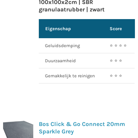
100x100x2cm | SBR
granulaatrubber | zwart
Eigenschap
Score
Geluidsdemping
⭐️ ⭐️ ⭐️ ⭐️
Duurzaamheid
⭐️ ⭐️ ⭐️
Gemakkelijk te reinigen
⭐️ ⭐️ ⭐️
Bos Click & Go Connect 20mm
Sparkle Grey