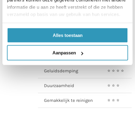
informatie die u aan ze heeft verstrekt of die ze hebben
uitstraling samenkomen.
verzameld op basis van uw gebruik van hun services.
100x100x2cm | SBR
granulaatrubber | zwart met
sparkle grijs
Alles toestaan
Aanpassen
Eigenschap
Score
Geluidsdemping
⭐️ ⭐️ ⭐️ ⭐️
Duurzaamheid
⭐️ ⭐️ ⭐️
Gemakkelijk te reinigen
⭐️ ⭐️ ⭐️