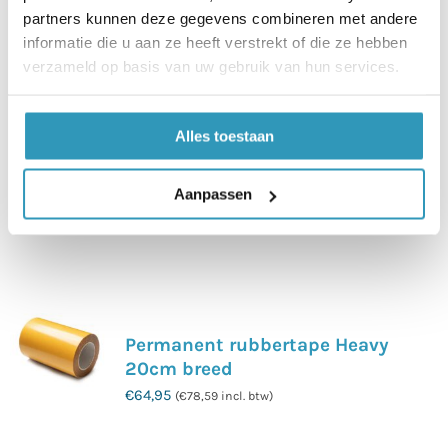
partners kunnen deze gegevens combineren met andere
professionele uitstraling én een
informatie die u aan ze heeft verstrekt of die ze hebben
comfortabele, rolstoelvriendelijke opstap.
verzameld op basis van uw gebruik van hun services.
Alles toestaan
Maak je bestelling compleet
Aanpassen
Permanent rubbertape Heavy
20cm breed
€
64,95
(
€
78,59
incl. btw)