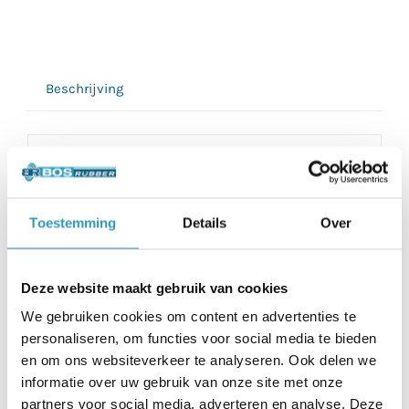
Beschrijving
Dit oploopprofiel van 20 mm zorgt voor
een strakke en veilige overgang naar tegels
Toestemming
Details
Over
van 20 mm dik. Voor de beste hechting
adviseren wij het profiel te verlijmen met
BOS rubber lijm/kit. Zo blijft het stevig op
Deze website maakt gebruik van cookies
zijn plaats en ontstaat een nette, naadloze
We gebruiken cookies om content en advertenties te
afwerking van de vloer. Daarnaast zijn de
personaliseren, om functies voor social media te bieden
profielen eenvoudig op maat te snijden
en om ons websiteverkeer te analyseren. Ook delen we
met een stanleymes, wat de montage snel
informatie over uw gebruik van onze site met onze
partners voor social media, adverteren en analyse. Deze
en gemakkelijk maakt. Perfect voor een