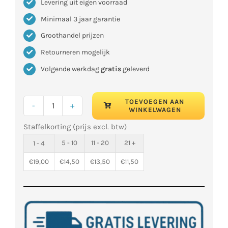
Levering uit eigen voorraad
Minimaal 3 jaar garantie
Groothandel prijzen
Retourneren mogelijk
Volgende werkdag
gratis
geleverd
TOEVOEGEN AAN
WINKELWAGEN
Oploopprofiel
Staffelkorting (prijs excl. btw)
20mm
(100x20x2cm)
5 - 10
11 - 20
21 +
1 - 4
aantal
€
19,00
€
14,50
€
13,50
€
11,50